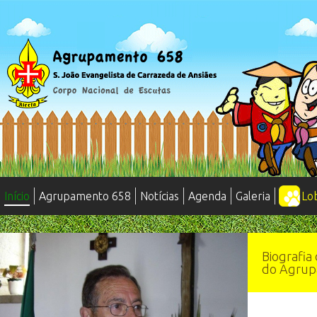
Início
Agrupamento 658
Notícias
Agenda
Galeria
Lo
Biografia
do Agru