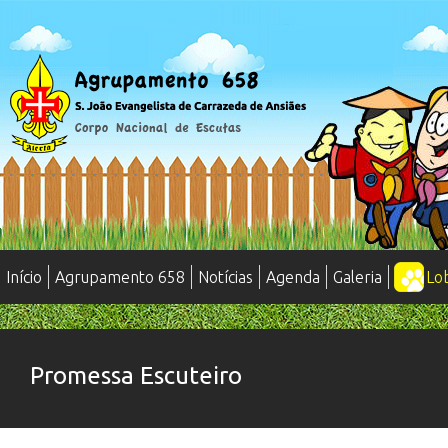
Início
Agrupamento 658
Notícias
Agenda
Galeria
Lo
Promessa Escuteiro